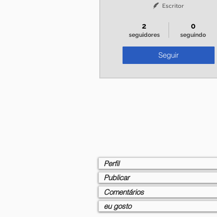
Escritor
+
4
2
0
seguidores
seguindo
Seguir
Perfil
Publicar
Comentários
eu gosto