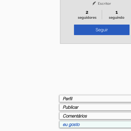
Escritor
2
1
seguidores
seguindo
Seguir
Perfil
Publicar
Comentários
eu gosto