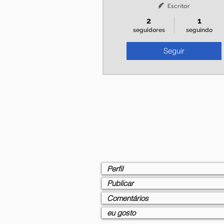
Escritor
2
1
seguidores
seguindo
Seguir
Perfil
Publicar
Comentários
eu gosto