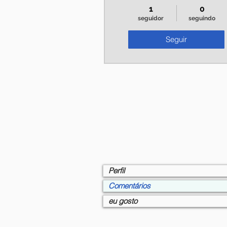
1
0
seguidor
seguindo
Seguir
Perfil
Comentários
eu gosto